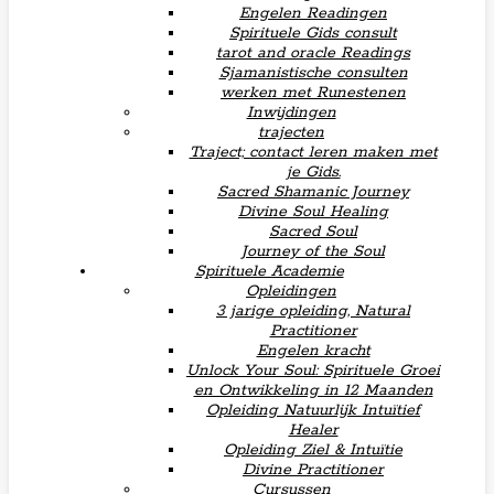
Engelen Readingen
Spirituele Gids consult
tarot and oracle Readings
Sjamanistische consulten
werken met Runestenen
Inwijdingen
trajecten
Traject; contact leren maken met
je Gids.
Sacred Shamanic Journey
Divine Soul Healing
Sacred Soul
Journey of the Soul
Spirituele Academie
Opleidingen
3 jarige opleiding, Natural
Practitioner
Engelen kracht
Unlock Your Soul: Spirituele Groei
en Ontwikkeling in 12 Maanden
Opleiding Natuurlijk Intuïtief
Healer
Opleiding Ziel & Intuïtie
Divine Practitioner
Cursussen