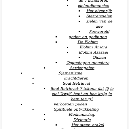
de 7 lichtsferen
zielendimensies
Het elvenrijk
Sterrenzielen
zielen van de
zee
Feewereld
goden en godinnen
De Elohim
Elohim Amora
Elohim Asarael
Gidsen
Opgestegen meesters
Aardengelen
Sjamanisme
krachtdieren
Soul Retrieval
Soul Retrieval: 7 tekens dat jij je
ziel “kwijt” bent en hoe krijg je
hem terug?
verborgen paden
Spirituele ontwikkeling
Mediumschap
Divinatie
Het steen orakel