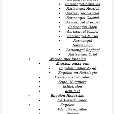
Aartsengel Annalies
Aartsengel Asariel,
Aartsengel Gabriel
Aartsengel Cassiel
Aartsengel Erethiël
Aartsengel Hoop
Aartsengel Jophiel
Aartsengel Muriel
Aartsengel
Sandalphon
Aartsengel Raphael
Aartsengel Oriel
Werken met Engelen
Engelen onder ons
Engelen numerologie
Engelen en Astrologie
Healen met Engelen
Engel Nummers
lichtstralen
licht taal
Engelen Hierarchie
De Vorstdommen
Engelen
Wat zijn engelen