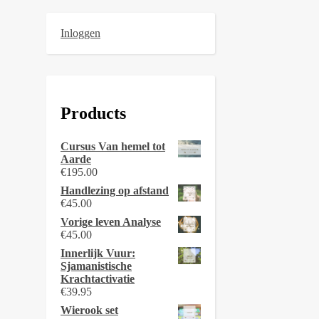
Inloggen
Products
Cursus Van hemel tot
Aarde
€
195.00
Handlezing op afstand
€
45.00
Vorige leven Analyse
€
45.00
Innerlijk Vuur:
Sjamanistische
Krachtactivatie
€
39.95
Wierook set