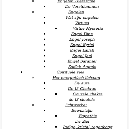
Engelen Hierarchie
De Vorstdommen
Engelen
Wat zijn engelen
Virtues
Virtue Mysteria
Engel Dina
Engel Joseph
Engel Kyriel
Engel Lailah
Engel Jael
Engel Saraniel
Zodiak Angels
Spirituele reis
Het energetisch lichaam
De aura
De 12 Chakras
Cousale chakra
de 13 sleutels,
lichtwerker
Bewustzijn
Empathie
De Ziel
Indigo, kristal, regenboog